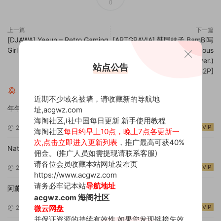
0
上一篇
下一篇
[DJAWA] Yeeun – Retro Gaming
[ARTGRAVIA] 韩国妹子 BamBi写
Girl [89P]
真 – Azur Lane – Illustrious
(Never-Ending Tea Party ver.)
站点公告
[42P]
猜你喜欢
近期不少域名被墙，请收藏新的导航地
年年Nnian – 城 [46P]
址,
acgwz.com
海阁社区,i社中国每日更新
新手使用教程
VIP
2025-05-10
1.38w
海阁社区
每日约早上10点，晚上7点各更新一
次,点击立即进入更新列表
，推广最高可获40%
Natsuko夏夏子 – 黑神话悟空 萍萍 [76P]
佣金。(推广人员如需提现请联系客服)
请各位会员收藏本站网址发布页
VIP
2025-05-10
1.36w
https://www.acgwz.com
请务必牢记本站
导航地址
阿薰kaOri – 小薰和牛奶 [57P]
海阁社区
acgwz.com
微云网盘
VIP
2025-05-10
1.16w
并保证资源的持续有效性 如果您发现链接失效