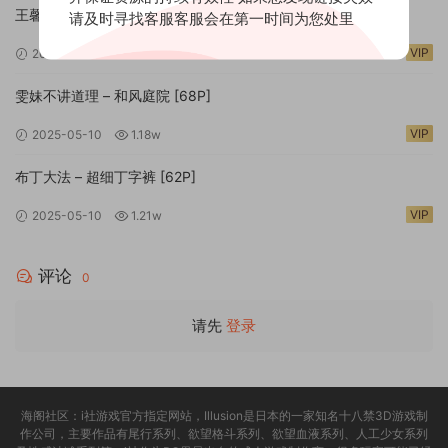
王馨瑶Yanni 独家系列丝里瑶 [77P]
请及时寻找客服客服会在第一时间为您处里
VIP
2025-05-10
1.27w
雯妹不讲道理 – 和风庭院 [68P]
VIP
2025-05-10
1.18w
布丁大法 – 超细丁字裤 [62P]
VIP
2025-05-10
1.21w
评论
0
请先
登录
海阁社区：i社游戏官方指定网站，Illusion是日本的一家知名十八禁3D游戏制
作公司，主要作品有尾行系列、欲望格斗系列、欲望血液系列、人工少女系列